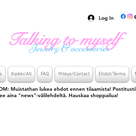
Log In
Talking to myself
Jewelry & accessories
s
Kaikki/All
FAQ
Yhteys/Contact
Ehdot/Terms
M: Muistathan lukea ehdot ennen tilaamista! Postitusti
ee aina "news"-välilehdeltä. Hauskaa shoppailua!