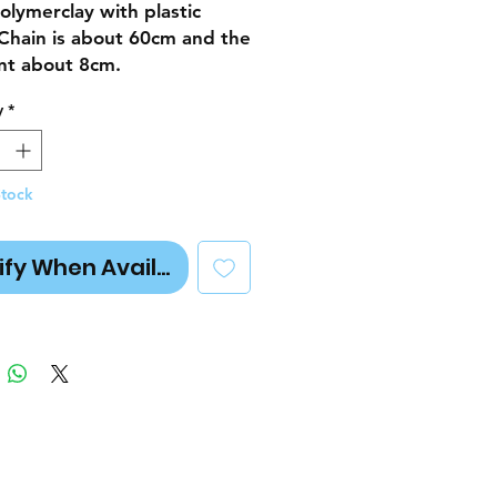
olymerclay with plastic
 Chain is about 60cm and the
nt about 8cm.
y
*
Stock
ify When Available