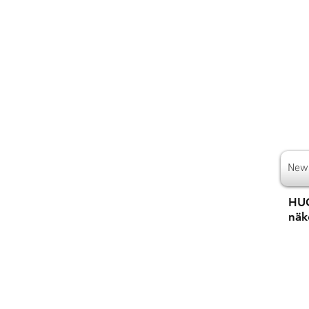
New
HUO
näk