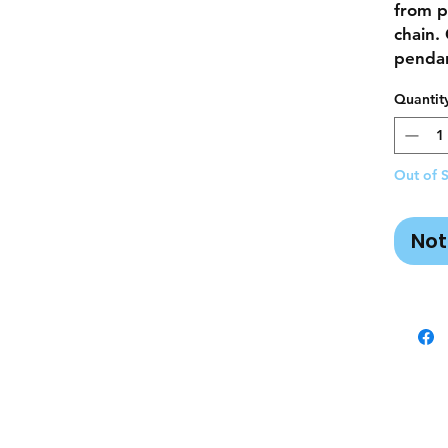
from p
chain.
penda
Quantit
Out of 
Not