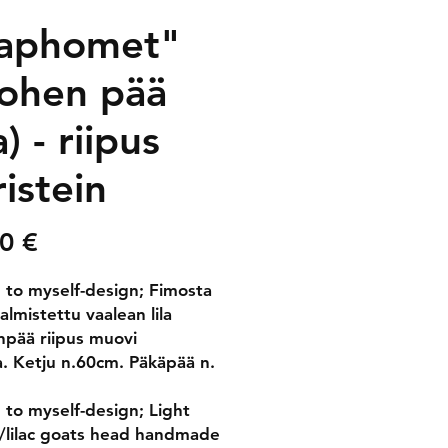
aphomet"
ohen pää
la) - riipus
istein
Price
0 €
g to myself-design; Fimosta
almistettu vaalean lila
pää riipus muovi
la. Ketju n.60cm. Päkäpää n.
g to myself-design; Light
/lilac goats head handmade