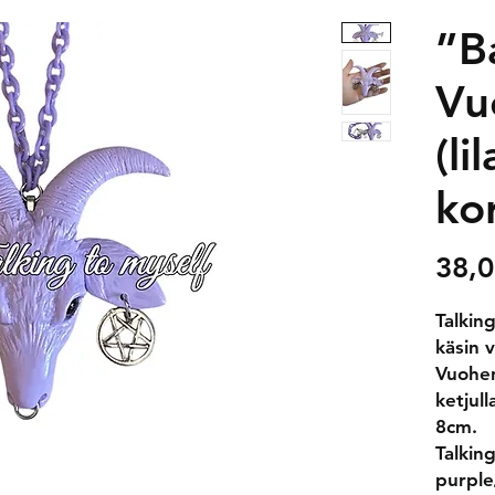
”B
Vu
(li
kor
38,0
Talkin
käsin v
Vuohen
ketjul
8cm.
Talkin
purple