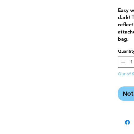
Easy w
dark! 
reflec
attach
bag.
Quantit
Out of 
Not