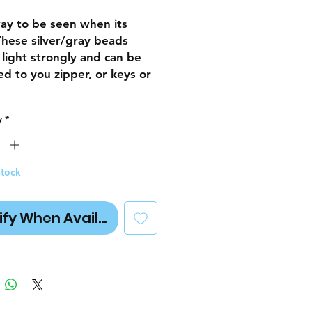
ay to be seen when its
These silver/gray beads
t light strongly and can be
ed to you zipper, or keys or
y
*
Stock
ify When Available