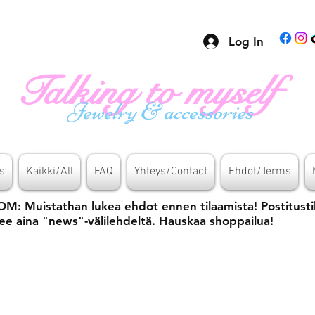
Log In
Talking to myself
Jewelry & accessories
s
Kaikki/All
FAQ
Yhteys/Contact
Ehdot/Terms
M: Muistathan lukea ehdot ennen tilaamista! Postitusti
ee aina "news"-välilehdeltä. Hauskaa shoppailua!