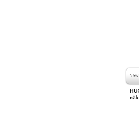
New
HUO
näk