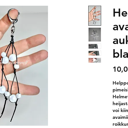
Hei
av
au
bl
10,0
Helppo
pimeisi
Helmet
heijas
voi kii
avaimi
roikk