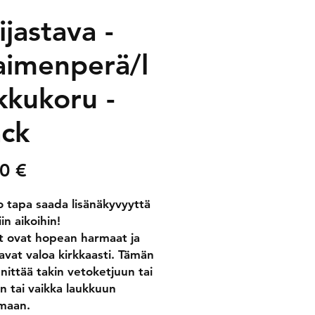
jastava -
aimenperä/l
kkukoru -
ack
Price
0 €
 tapa saada lisänäkyvyyttä
in aikoihin!
 ovat hopean harmaat ja
tavat valoa kirkkaasti. Tämän
nnittää takin vetoketjuun tai
in tai vaikka laukkuun
umaan.