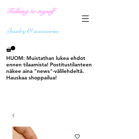
Talking to myself
Jewelry & accessories
HUOM: Muistathan lukea ehdot
ennen tilaamista! Postitustilanteen
näkee aina "news"-välilehdeltä.
Hauskaa shoppailua!