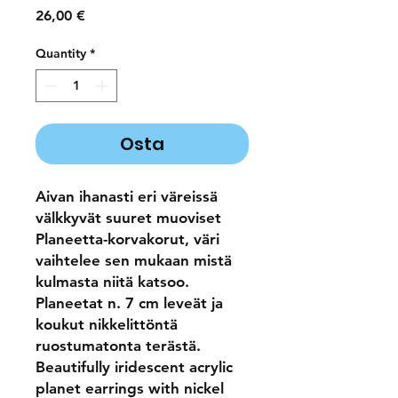
Price
26,00 €
Quantity
*
Osta
Aivan ihanasti eri väreissä
välkkyvät suuret muoviset
Planeetta-korvakorut, väri
vaihtelee sen mukaan mistä
kulmasta niitä katsoo.
Planeetat n. 7 cm leveät ja
koukut nikkelittöntä
ruostumatonta terästä.
Beautifully iridescent acrylic
planet earrings with nickel