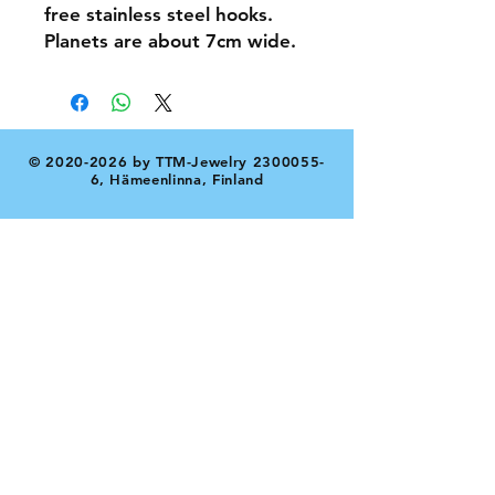
free stainless steel hooks.
Planets are about 7cm wide.
©
2020-2026
by TTM-Jewelry
2300055-
6
, Hämeenlinna, Finland