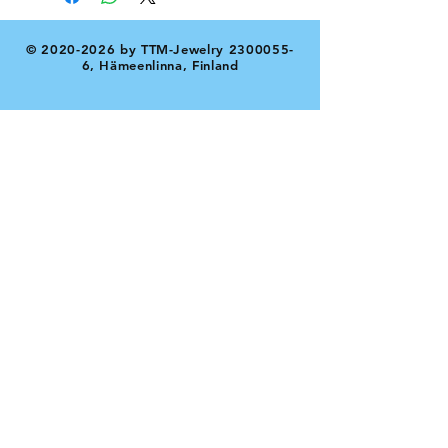
©
2020-2026
by TTM-Jewelry
2300055-
6
, Hämeenlinna, Finland