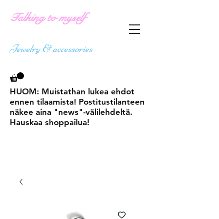
Talking to myself
Jewelry & accessories
HUOM: Muistathan lukea ehdot
ennen tilaamista! Postitustilanteen
näkee aina "news"-välilehdeltä.
Hauskaa shoppailua!