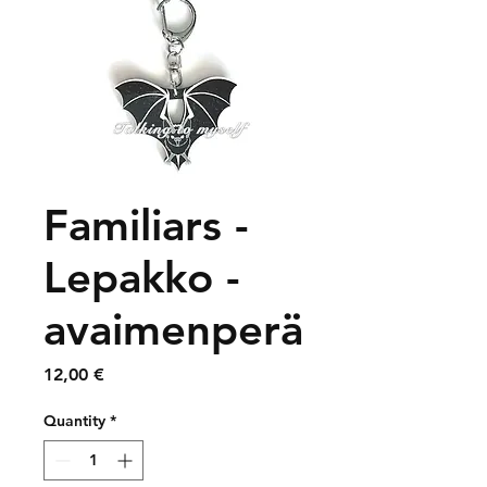
Familiars -
Lepakko -
avaimenperä
Price
12,00 €
Quantity
*