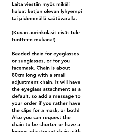
Laita viestiin myös mikäli
haluat ketjun olevan lyhyempi
tai pidemmällä säätövaralla.
(Kuvan aurinkolasit eivät tule
tuotteen mukana!)
Beaded chain for eyeglasses
or sunglasses, or for you
facemask. Chain is about
80cm long with a small
adjustment chain. It will have
the eyeglass attachment as a
default, so add a message to
your order if you rather have
the clips for a mask, or both!
Also you can request the
chain to be shorter or have a
longer adjustment chain with