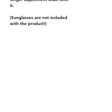
it.
(Sunglasses are not included
with the product!)
©
2020-2026
by TTM-Jewelry
2300055-
6
, Hämeenlinna, Finland