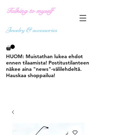
Talking to myself
Jewelry & accessories
HUOM: Muistathan lukea ehdot
ennen tilaamista! Postitustilanteen
näkee aina "news"-välilehdeltä.
Hauskaa shoppailua!