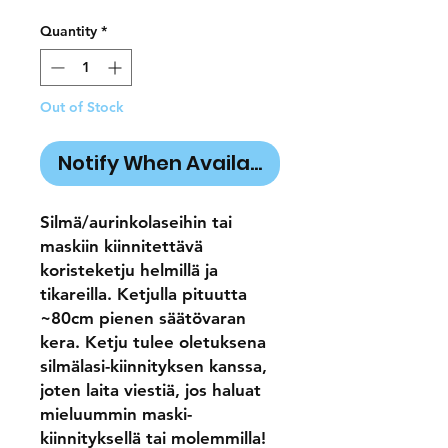
Quantity
*
Out of Stock
Notify When Available
Silmä/aurinkolaseihin tai
maskiin kiinnitettävä
koristeketju helmillä ja
tikareilla. Ketjulla pituutta
~80cm pienen säätövaran
kera. Ketju tulee oletuksena
silmälasi-kiinnityksen kanssa,
joten laita viestiä, jos haluat
mieluummin maski-
kiinnityksellä tai molemmilla!