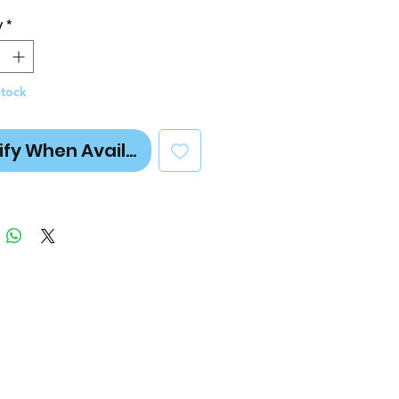
y
*
Stock
ify When Available