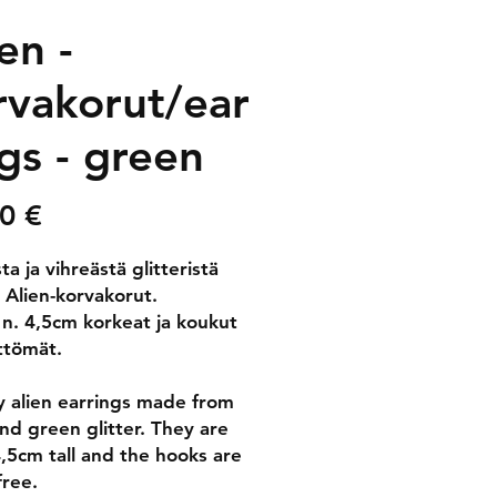
en -
rvakorut/ear
ngs - green
Price
0 €
ta ja vihreästä glitteristä
 Alien-korvakorut.
t n. 4,5cm korkeat ja koukut
ittömät.
y alien earrings made from
and green glitter. They are
,5cm tall and the hooks are
 free.