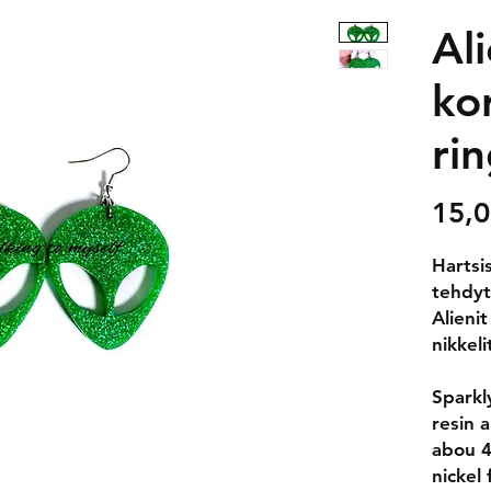
Ali
ko
ri
15,0
Hartsis
tehdyt
Alieni
nikkel
Sparkl
resin 
abou 4
nickel