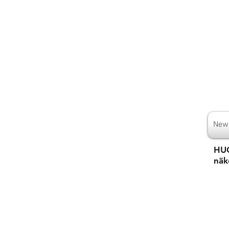
New
HUO
näk