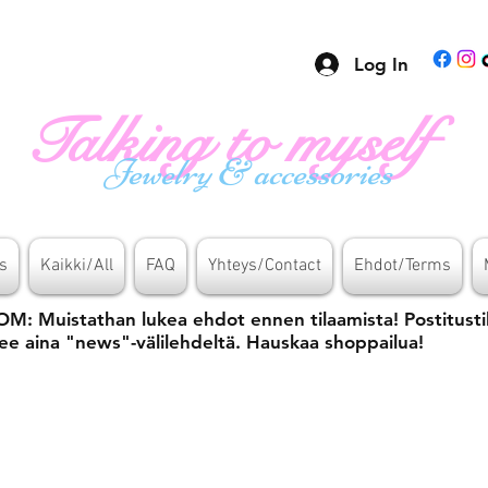
Log In
Talking to myself
Jewelry & accessories
s
Kaikki/All
FAQ
Yhteys/Contact
Ehdot/Terms
M: Muistathan lukea ehdot ennen tilaamista! Postitusti
ee aina "news"-välilehdeltä. Hauskaa shoppailua!