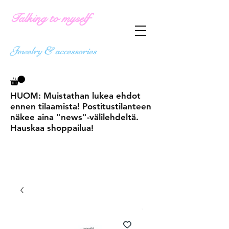
Talking to myself
Jewelry & accessories
HUOM: Muistathan lukea ehdot
ennen tilaamista! Postitustilanteen
näkee aina "news"-välilehdeltä.
Hauskaa shoppailua!