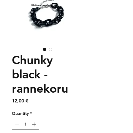
Chunky
black -
rannekoru
Price
12,00 €
Quantity
*