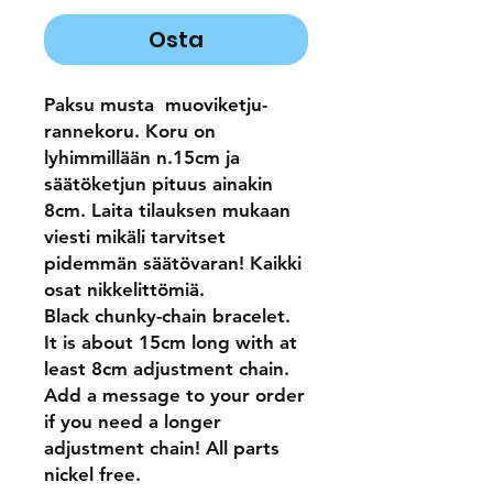
Osta
Paksu musta muoviketju-
rannekoru. Koru on
lyhimmillään n.15cm ja
säätöketjun pituus ainakin
8cm. Laita tilauksen mukaan
viesti mikäli tarvitset
pidemmän säätövaran! Kaikki
osat nikkelittömiä.
Black chunky-chain bracelet.
It is about 15cm long with at
least 8cm adjustment chain.
Add a message to your order
if you need a longer
adjustment chain! All parts
nickel free.