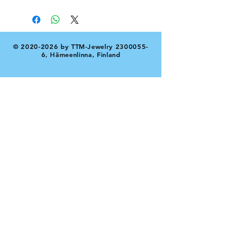
©
2020-2026
by TTM-Jewelry
2300055-
6
, Hämeenlinna, Finland