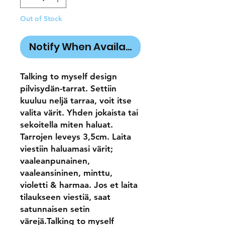
Out of Stock
Notify When Available
Talking to myself design 
pilvisydän-tarrat. Settiin 
kuuluu neljä tarraa, voit itse 
valita värit. Yhden jokaista tai 
sekoitella miten haluat. 
Tarrojen leveys 3,5cm. Laita 
viestiin haluamasi värit; 
vaaleanpunainen, 
vaaleansininen, minttu, 
violetti & harmaa. Jos et laita 
tilaukseen viestiä, saat 
satunnaisen setin 
värejä.Talking to myself 