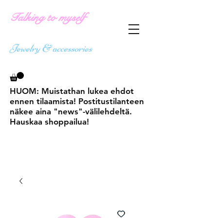
Talking to myself
Jewelry & accessories
HUOM: Muistathan lukea ehdot
ennen tilaamista! Postitustilanteen
näkee aina "news"-välilehdeltä.
Hauskaa shoppailua!