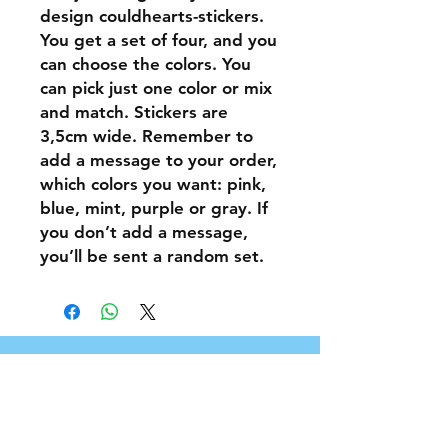
design couldhearts-stickers. 
You get a set of four, and you 
can choose the colors. You 
can pick just one color or mix 
and match. Stickers are 
3,5cm wide. Remember to 
add a message to your order, 
which colors you want: pink, 
blue, mint, purple or gray. If 
you don’t add a message, 
you’ll be sent a random set. 
©
2020-2026
by TTM-Jewelry
2300055-
6
, Hämeenlinna, Finland