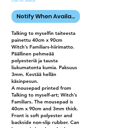
Out of Stock
Notify When Available
Talking to myselfin taiteesta
painettu 40cm x 90cm
Witch’s Familiars-hiirimatto.
Päällinen pehmeää
polyesteriä ja tausta
liukumatonta kumia. Paksuus
3mm. Kestää hellän
käsinpesun.
A mousepad printed from
Talking to myself-art; Witch’s
Familiars. The mousepad is
40cm x 90cm and 3mm thick.
Front is soft polyester and
backside non-slip rubber. Can