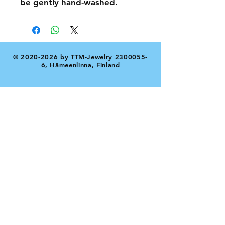
be gently hand-washed.
©
2020-2026
by TTM-Jewelry
2300055-
6
, Hämeenlinna, Finland