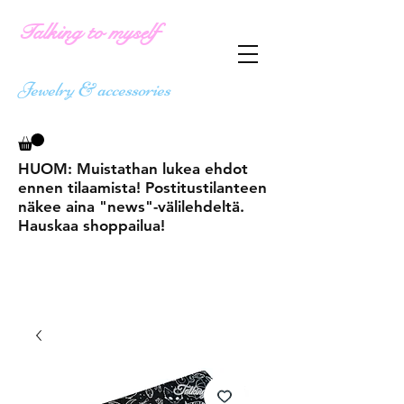
Talking to myself
Jewelry & accessories
HUOM: Muistathan lukea ehdot
ennen tilaamista! Postitustilanteen
näkee aina "news"-välilehdeltä.
Hauskaa shoppailua!