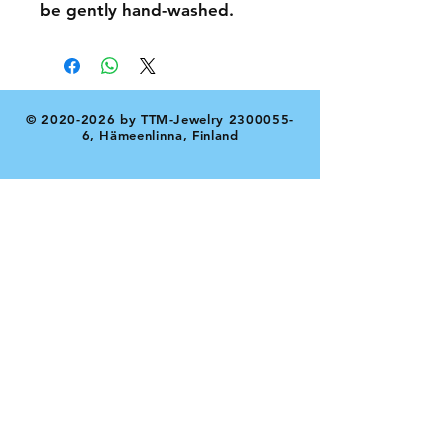
be gently hand-washed.
©
2020-2026
by TTM-Jewelry
2300055-
6
, Hämeenlinna, Finland