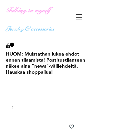
Talking to myself
Jewelry & accessories
HUOM: Muistathan lukea ehdot
ennen tilaamista! Postitustilanteen
näkee aina "news"-välilehdeltä.
Hauskaa shoppailua!