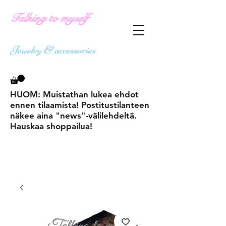
Talking to myself
Jewelry & accessories
HUOM: Muistathan lukea ehdot
ennen tilaamista! Postitustilanteen
näkee aina "news"-välilehdeltä.
Hauskaa shoppailua!