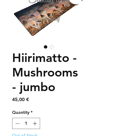
Hiirimatto -
Mushrooms
- jumbo
Price
45,00 €
Quantity
*
Out of Stock