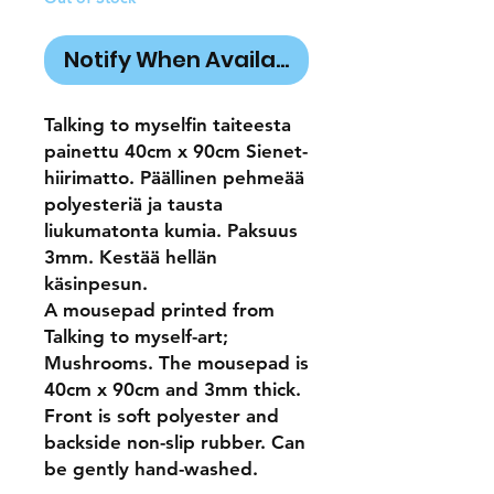
Notify When Available
Talking to myselfin taiteesta
painettu 40cm x 90cm Sienet-
hiirimatto. Päällinen pehmeää
polyesteriä ja tausta
liukumatonta kumia. Paksuus
3mm. Kestää hellän
käsinpesun.
A mousepad printed from
Talking to myself-art;
Mushrooms. The mousepad is
40cm x 90cm and 3mm thick.
Front is soft polyester and
backside non-slip rubber. Can
be gently hand-washed.