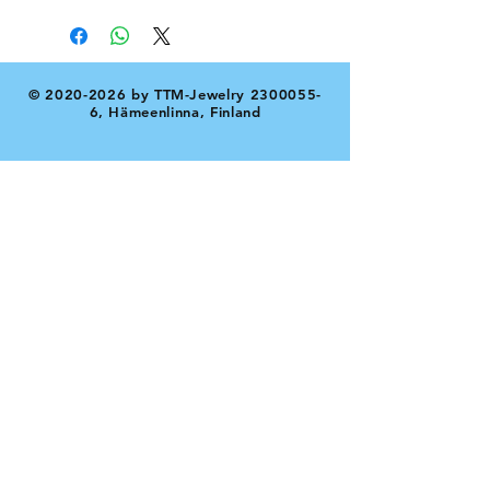
©
2020-2026
by TTM-Jewelry
2300055-
6
, Hämeenlinna, Finland