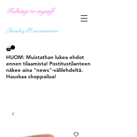
Talking to myself
Jewelry & accessories
HUOM: Muistathan lukea ehdot
ennen tilaamista! Postitustilanteen
näkee aina "news"-välilehdeltä.
Hauskaa shoppailua!