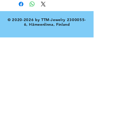
©
2020-2026
by TTM-Jewelry
2300055-
6
, Hämeenlinna, Finland