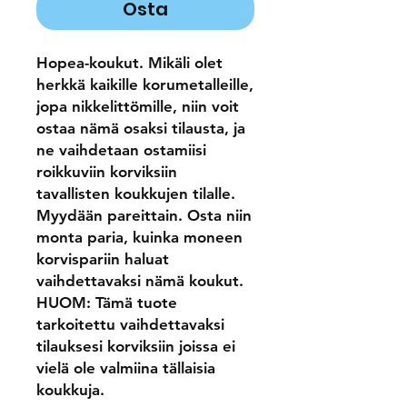
Osta
Hopea-koukut. Mikäli olet
herkkä kaikille korumetalleille,
jopa nikkelittömille, niin voit
ostaa nämä osaksi tilausta, ja
ne vaihdetaan ostamiisi
roikkuviin korviksiin
tavallisten koukkujen tilalle.
Myydään pareittain. Osta niin
monta paria, kuinka moneen
korvispariin haluat
vaihdettavaksi nämä koukut.
HUOM: Tämä tuote
tarkoitettu vaihdettavaksi
tilauksesi korviksiin joissa ei
vielä ole valmiina tällaisia
koukkuja.