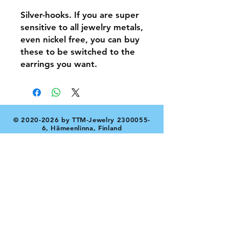
Silver-hooks. If you are super
sensitive to all jewelry metals,
even nickel free, you can buy
these to be switched to the
earrings you want.
©
2020-2026
by TTM-Jewelry
2300055-
6
, Hämeenlinna, Finland