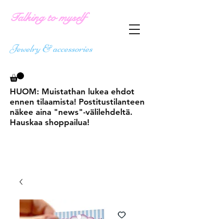
Talking to myself
Jewelry & accessories
HUOM: Muistathan lukea ehdot
ennen tilaamista! Postitustilanteen
näkee aina "news"-välilehdeltä.
Hauskaa shoppailua!