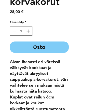
korvakorut
Price
28,00 €
Quantity
*
Osta
Aivan ihanasti eri väreissä
välkkyvät kookkaat ja
näyttävät akryyliset
saippuakupla-korvakorut, väri
vaihtelee sen mukaan mistä
kulmasta niitä katsoo.
Kuplat ovat reilun 6cm
korkeat ja koukut
nikkelittöntä ruostumatonta