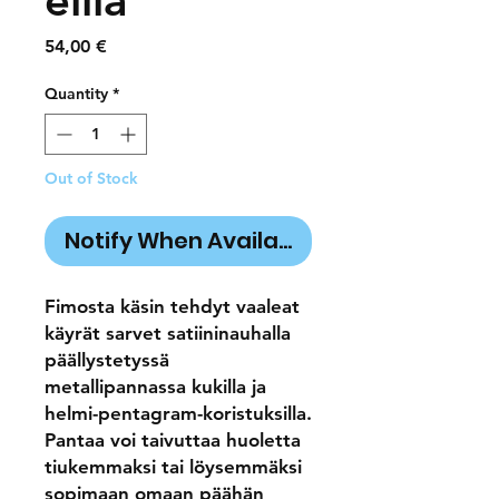
eilla
Price
54,00 €
Quantity
*
Out of Stock
Notify When Available
Fimosta käsin tehdyt vaaleat
käyrät sarvet satiininauhalla
päällystetyssä
metallipannassa kukilla ja
helmi-pentagram-koristuksilla.
Pantaa voi taivuttaa huoletta
tiukemmaksi tai löysemmäksi
sopimaan omaan päähän