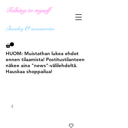
Talking to myself
Jewelry & accessories
HUOM: Muistathan lukea ehdot
ennen tilaamista! Postitustilanteen
näkee aina "news"-välilehdeltä.
Hauskaa shoppailua!