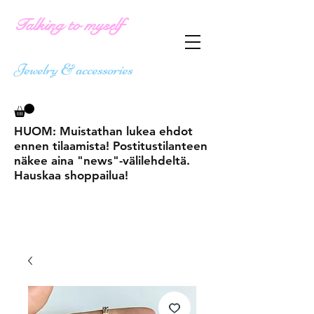
Talking to myself
Jewelry & accessories
HUOM: Muistathan lukea ehdot
ennen tilaamista! Postitustilanteen
näkee aina "news"-välilehdeltä.
Hauskaa shoppailua!