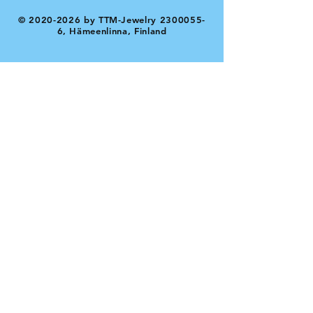
©
2020-2026
by TTM-Jewelry
2300055-
6
, Hämeenlinna, Finland