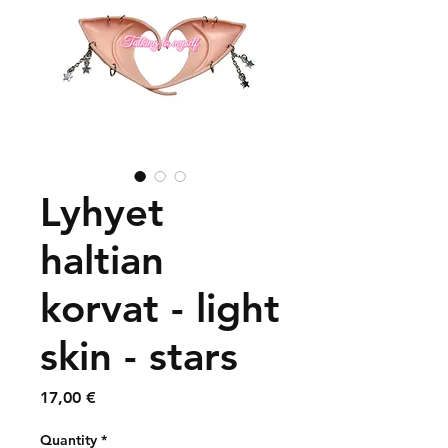
Lyhyet
haltian
korvat - light
skin - stars
Price
17,00 €
Quantity
*