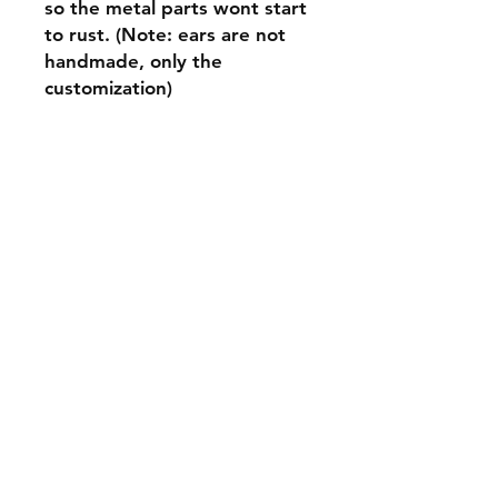
so the metal parts wont start
to rust. (Note: ears are not
handmade, only the
customization)
©
2020-2026
by TTM-Jewelry
2300055-
6
, Hämeenlinna, Finland