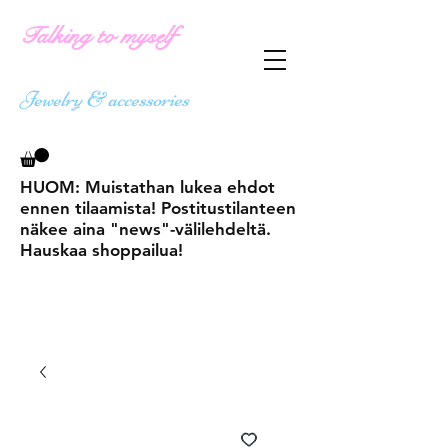
Talking to myself
Jewelry & accessories
HUOM: Muistathan lukea ehdot
ennen tilaamista! Postitustilanteen
näkee aina "news"-välilehdeltä.
Hauskaa shoppailua!