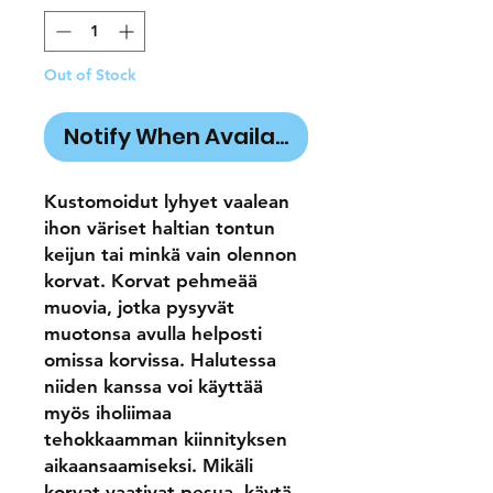
Out of Stock
Notify When Available
Kustomoidut lyhyet vaalean
ihon väriset haltian tontun
keijun tai minkä vain olennon
korvat. Korvat pehmeää
muovia, jotka pysyvät
muotonsa avulla helposti
omissa korvissa. Halutessa
niiden kanssa voi käyttää
myös iholiimaa
tehokkaamman kiinnityksen
aikaansaamiseksi. Mikäli
korvat vaativat pesua, käytä