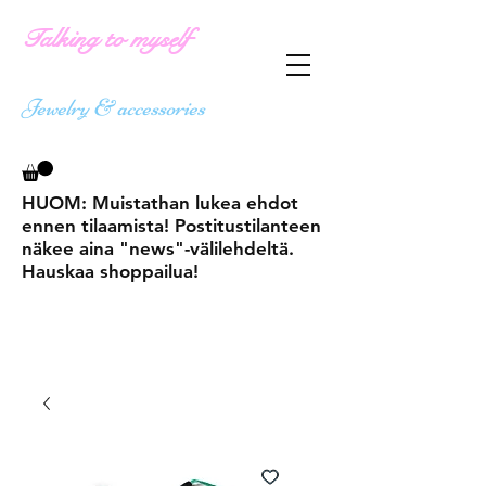
Talking to myself
Jewelry & accessories
HUOM: Muistathan lukea ehdot
ennen tilaamista! Postitustilanteen
näkee aina "news"-välilehdeltä.
Hauskaa shoppailua!