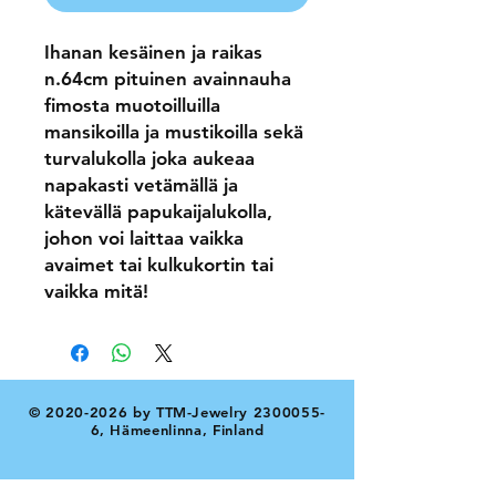
Ihanan kesäinen ja raikas
n.64cm pituinen avainnauha
fimosta muotoilluilla
mansikoilla ja mustikoilla sekä
turvalukolla joka aukeaa
napakasti vetämällä ja
kätevällä papukaijalukolla,
johon voi laittaa vaikka
avaimet tai kulkukortin tai
vaikka mitä!
©
2020-2026
by TTM-Jewelry
2300055-
6
, Hämeenlinna, Finland