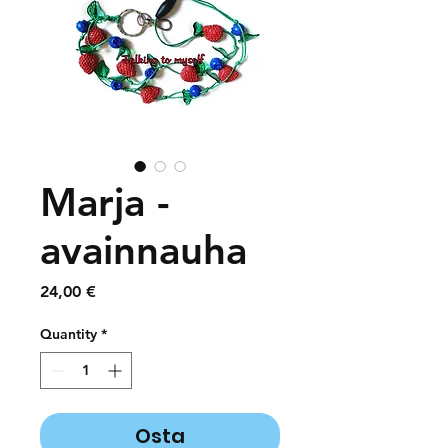
Marja -
avainnauha
Price
24,00 €
Quantity
*
Osta