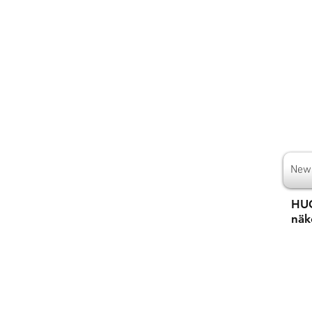
New
HUO
näk