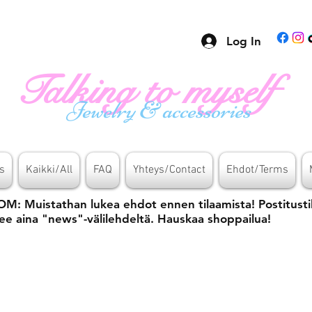
Log In
Talking to myself
Jewelry & accessories
s
Kaikki/All
FAQ
Yhteys/Contact
Ehdot/Terms
M: Muistathan lukea ehdot ennen tilaamista! Postitusti
ee aina "news"-välilehdeltä. Hauskaa shoppailua!