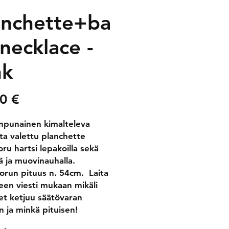
anchette+ba
 necklace -
nk
Price
0 €
npunainen kimalteleva 
ta valettu planchette 
ru hartsi lepakoilla sekä 
ä ja muovinauhalla. 
orun pituus n. 54cm.  Laita 
een viesti mukaan mikäli 
et ketjuu säätövaran 
 ja minkä pituisen! 