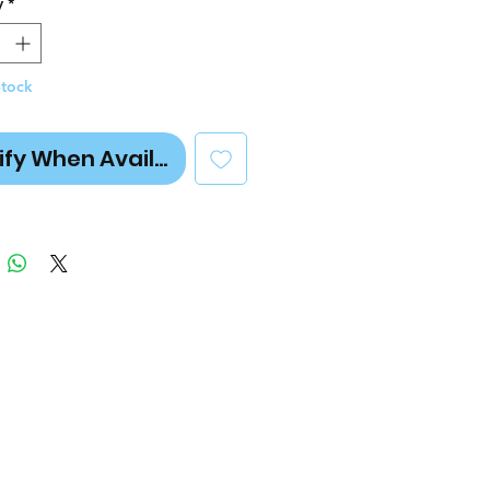
y
*
Stock
ify When Available