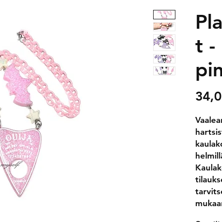
Pl
t -
pi
34,0
Vaalea
hartsis
kaulako
helmill
Kaulak
tilauks
tarvits
mukaan