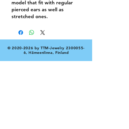
model that fit with regular
pierced ears as well as
stretched ones.
©
2020-2026
by TTM-Jewelry
2300055-
6
, Hämeenlinna, Finland