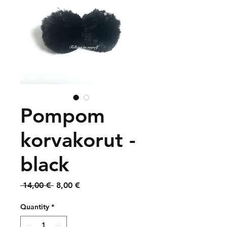
Pompom
korvakorut -
black
Regular
Sale
 14,00 € 
8,00 €
Price
Price
Quantity
*