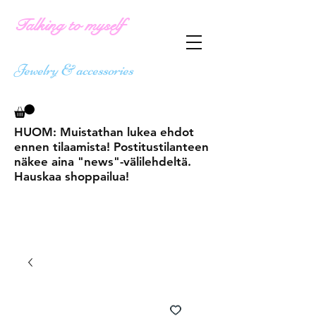
Talking to myself
Jewelry & accessories
HUOM: Muistathan lukea ehdot
ennen tilaamista! Postitustilanteen
näkee aina "news"-välilehdeltä.
Hauskaa shoppailua!