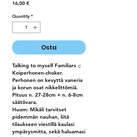
Price
16,00 €
Quantity
*
Osta
Talking to myself Familiars -;
Koiperhonen-choker.
Perhonen on kevyttä vaneria
ja korun osat nikkelittömiä.
Pituus n. 27-28cm + n. 6-8cm
säätövara.
Huom: Mikäli tarvitset
pidemmän nauhan, liitä
tilaukseen viestillä kaulasi
ympärysmitta, sekä haluamasi