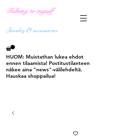
Talking to myself
Jewelry & accessories
HUOM: Muistathan lukea ehdot
ennen tilaamista! Postitustilanteen
näkee aina "news"-välilehdeltä.
Hauskaa shoppailua!