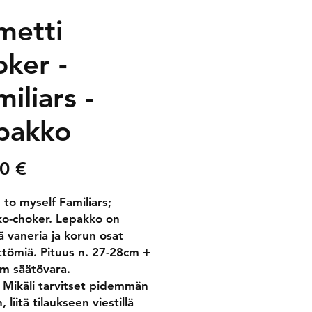
metti
oker -
iliars -
pakko
Price
0 €
 to myself Familiars;
o-choker. Lepakko on
ä vaneria ja korun osat
ittömiä. Pituus n. 27-28cm +
cm säätövara.
Mikäli tarvitset pidemmän
 liitä tilaukseen viestillä