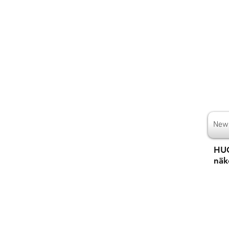
New
HUO
näk