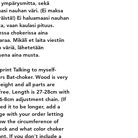
i ympärysmitta, sekä
asi nauhan väri. (Ei maksa
räistä!) Ei haluamaasi nauhan
a, vaan kaulasi pituus.
essa chokerissa aina
raa. Mikäli et laita viestiin
 väriä, lähetetään
sena aina musta.
rint Talking to myself-
ars Bat-choker. Wood is very
weight and all parts are
 free. Length is 27-28cm with
6-8cm adjustment chain. (If
ed it to be longer, add a
e with your order letting
w the circumference of
eck and what color choker
nt. If you don't include a