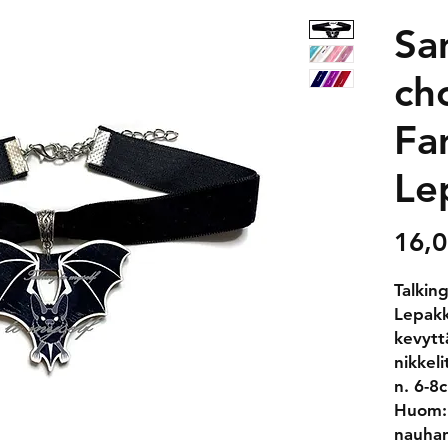
Sa
ch
Fam
Le
16,0
Talking
Lepakk
kevytt
nikkel
n. 6-8
Huom: 
nauhan,