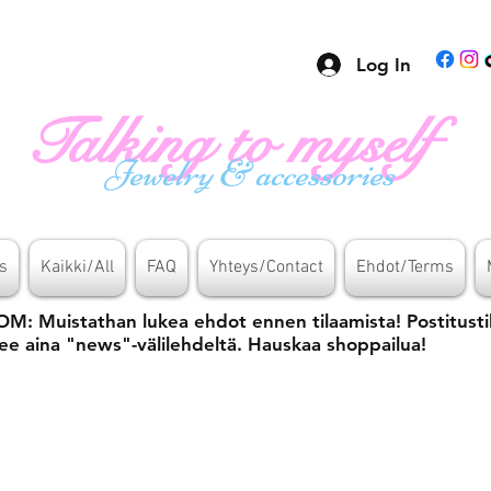
Log In
Talking to myself
Jewelry & accessories
s
Kaikki/All
FAQ
Yhteys/Contact
Ehdot/Terms
M: Muistathan lukea ehdot ennen tilaamista! Postitusti
ee aina "news"-välilehdeltä. Hauskaa shoppailua!