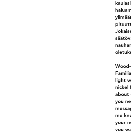
kaulas
haluam
ylimää
pituutt
Jokais
säätöva
nauhan
oletuk
Wood-p
Famili
light 
nickel
about 
you ne
messag
me kno
your n
you wa