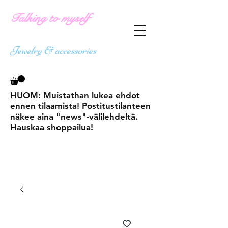
Talking to myself
Jewelry & accessories
HUOM: Muistathan lukea ehdot
ennen tilaamista! Postitustilanteen
näkee aina "news"-välilehdeltä.
Hauskaa shoppailua!