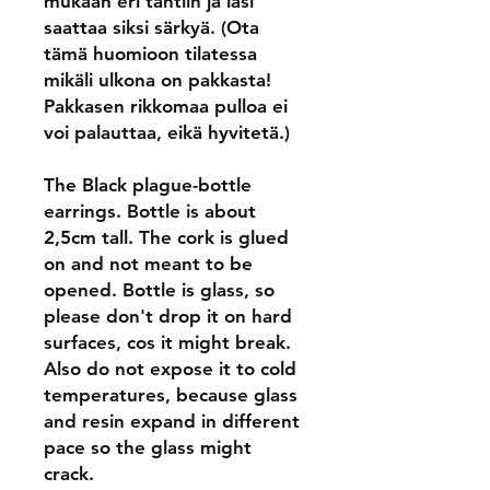
mukaan eri tahtiin ja lasi
saattaa siksi särkyä. (Ota
tämä huomioon tilatessa
mikäli ulkona on pakkasta!
Pakkasen rikkomaa pulloa ei
voi palauttaa, eikä hyvitetä.)
The Black plague-bottle
earrings. Bottle is about
2,5cm tall. The cork is glued
on and not meant to be
opened. Bottle is glass, so
please don't drop it on hard
surfaces, cos it might break.
Also do not expose it to cold
temperatures, because glass
and resin expand in different
pace so the glass might
crack.