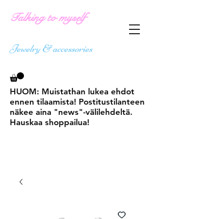
Talking to myself
Jewelry & accessories
HUOM: Muistathan lukea ehdot
ennen tilaamista! Postitustilanteen
näkee aina "news"-välilehdeltä.
Hauskaa shoppailua!