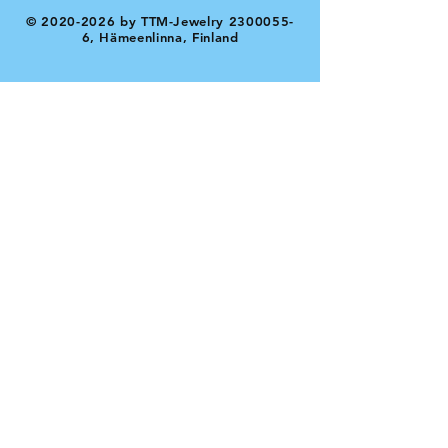
©
2020-2026
by TTM-Jewelry
2300055-
6
, Hämeenlinna, Finland