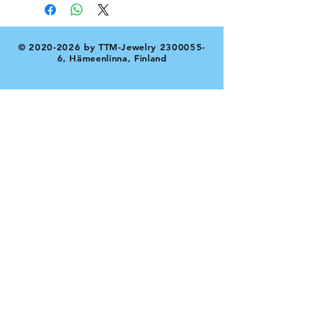
©
2020-2026
by TTM-Jewelry
2300055-
6
, Hämeenlinna, Finland