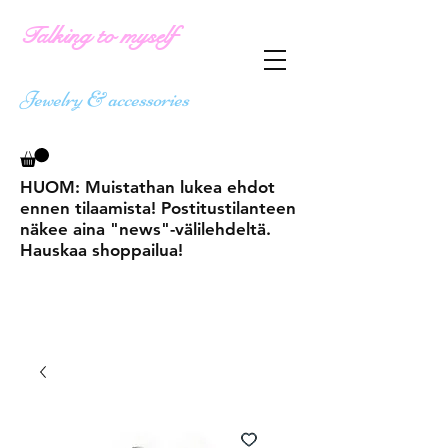
Talking to myself
Jewelry & accessories
HUOM: Muistathan lukea ehdot
ennen tilaamista! Postitustilanteen
näkee aina "news"-välilehdeltä.
Hauskaa shoppailua!