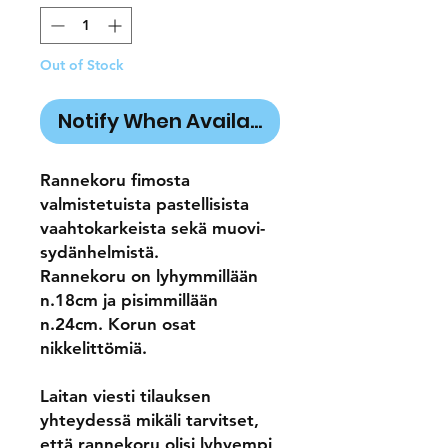
Out of Stock
Notify When Available
Rannekoru fimosta
valmistetuista pastellisista
vaahtokarkeista sekä muovi-
sydänhelmistä.
Rannekoru on lyhymmillään
n.18cm ja pisimmillään
n.24cm. Korun osat
nikkelittömiä.
Laitan viesti tilauksen
yhteydessä mikäli tarvitset,
että rannekoru olisi lyhyempi