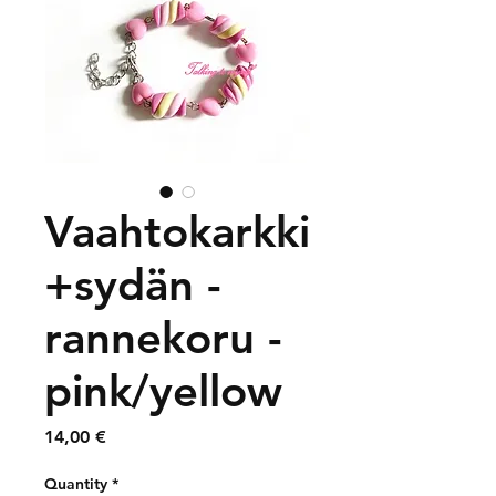
Vaahtokarkki
+sydän -
rannekoru -
pink/yellow
Price
14,00 €
Quantity
*