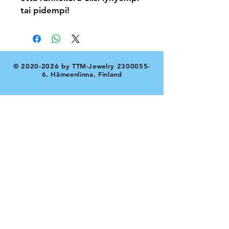
tai pidempi!
©
2020-2026
by TTM-Jewelry
2300055-
6
, Hämeenlinna, Finland