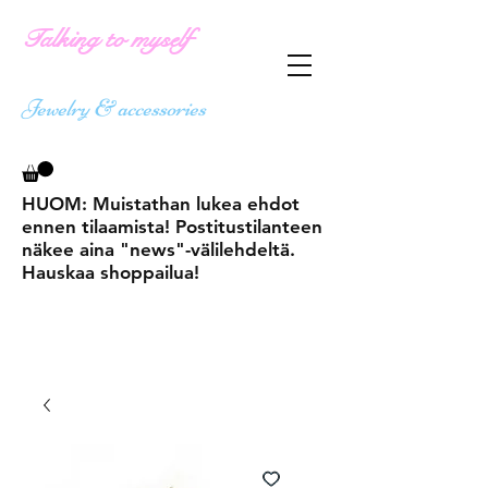
Talking to myself
Jewelry & accessories
HUOM: Muistathan lukea ehdot
ennen tilaamista! Postitustilanteen
näkee aina "news"-välilehdeltä.
Hauskaa shoppailua!