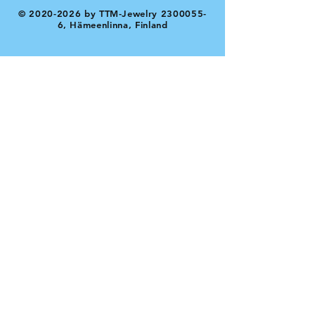
©
2020-2026
by TTM-Jewelry
2300055-
6
, Hämeenlinna, Finland