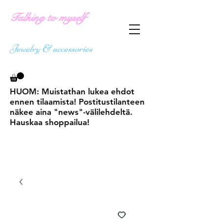
Talking to myself
Jewelry & accessories
HUOM: Muistathan lukea ehdot
ennen tilaamista! Postitustilanteen
näkee aina "news"-välilehdeltä.
Hauskaa shoppailua!